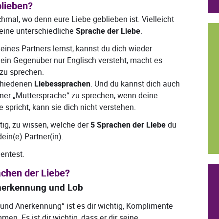
blieben?
chmal, wo denn eure Liebe geblieben ist. Vielleicht
t eine unterschiedliche
Sprache der Liebe
.
ines Partners lernst, kannst du dich wieder
ein Gegenüber nur Englisch versteht, macht es
zu sprechen.
schiedenen
Liebessprachen
. Und du kannst dich auch
iner „Muttersprache“ zu sprechen, wenn deine
 spricht, kann sie dich nicht verstehen.
tig, zu wissen, welche der
5 Sprachen der Liebe
du
ein(e) Partner(in).
entest.
achen der Liebe?
Anerkennung und Lob
 und Anerkennung“ ist es dir wichtig, Komplimente
n. Es ist dir wichtig, dass er dir seine