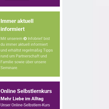
Immer aktuell
informiert
Mit unserem
Infobrief
bist
du immer aktuell informiert
und erhältst regelmäßig Tipps
rund um Partnerschaft und
Familie sowie über unsere
Seminare.
Online Selbstlernkurs
Mehr Liebe im Alltag
Unser Online-Selbstlern-Kurs